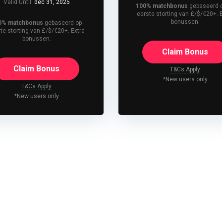
Valid Until:
dec 31, 2025
100% matchbonus
gebaseerd 
eerste storting van £/$/€20+. 
bonussen.
0% matchbonus
gebaseerd op
te storting van £/$/€20+. Extra
bonussen.
Claim Bonus
Claim Bonus
T&Cs Apply
*New users only
T&Cs Apply
*New users only