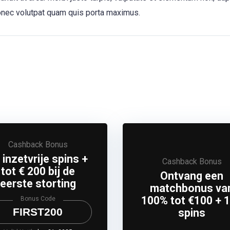
onec volutpat quam quis porta maximus.
Cashback Bonus
 inzetvrije spins +
Cashback Bonus
tot € 200 bij de
Ontvang een
eerste storting
matchbonus va
100% tot €100 + 
Bonus Code
FIRST200
spins