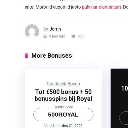
ante. Morbi id augue id justo
pulvinar elementum
. D
by
Jorrin
4 jaar ago
413
More Bonuses
Cashback Bonus
10
Tot €500 bonus + 50
bonusspins bij Royal
Bonus Code
500ROYAL
Valid Until:
dec 31, 2025