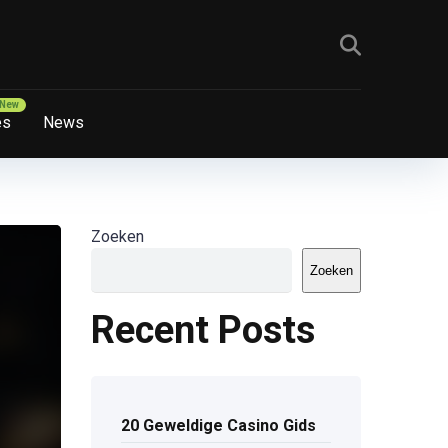
es
News
Zoeken
Zoeken
Recent Posts
20 Geweldige Casino Gids