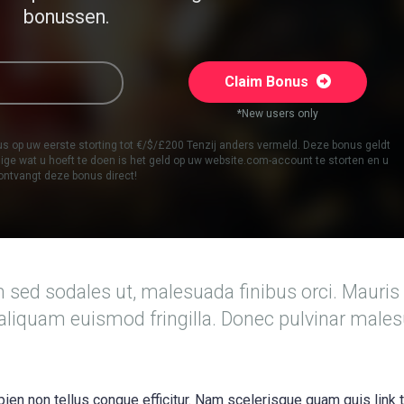
bonussen.
Claim Bonus
*New users only
 op uw eerste storting tot €/$/£200 Tenzij anders vermeld. Deze bonus geldt
nige wat u hoeft te doen is het geld op uw website.com-account te storten en u
ontvangt deze bonus direct!
m sed sodales ut, malesuada finibus orci. Mauris
aliquam euismod fringilla. Donec pulvinar male
apien non tellus congue efficitur. Nam scelerisque quam quis link 