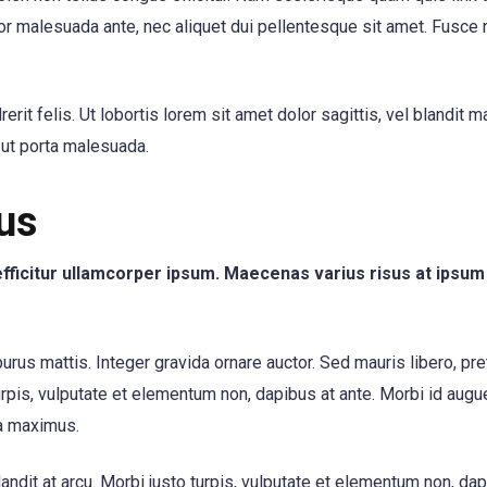
itor malesuada ante, nec aliquet dui pellentesque sit amet. Fusce
erit felis. Ut lobortis lorem sit amet dolor sagittis, vel blandit 
s ut porta malesuada.
us
efficitur ullamcorper ipsum. Maecenas varius risus at ipsum
purus mattis. Integer gravida ornare auctor. Sed mauris libero, pr
urpis, vulputate et elementum non, dapibus at ante. Morbi id augue
a maximus.
andit at arcu. Morbi justo turpis, vulputate et elementum non, dap