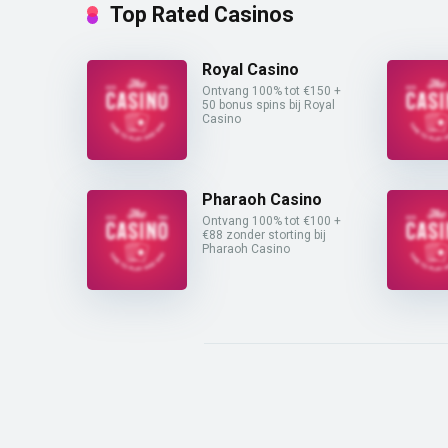
Top Rated Casinos
Royal Casino
Ontvang 100% tot €150 +
50 bonus spins bij Royal
Casino
Pharaoh Casino
Ontvang 100% tot €100 +
€88 zonder storting bij
Pharaoh Casino