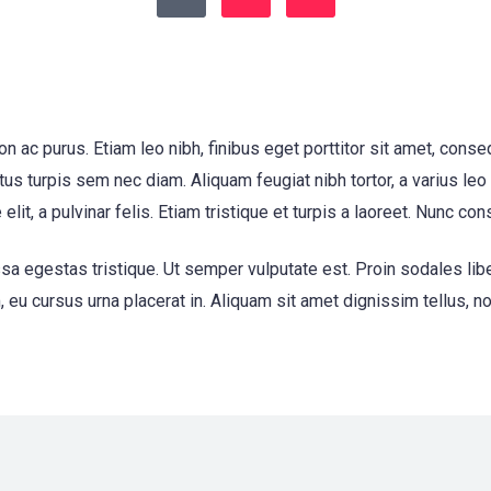
 ac purus. Etiam leo nibh, finibus eget porttitor sit amet, conseq
us turpis sem nec diam. Aliquam feugiat nibh tortor, a varius leo t
lit, a pulvinar felis. Etiam tristique et turpis a laoreet. Nunc co
egestas tristique. Ut semper vulputate est. Proin sodales liber
 eu cursus urna placerat in. Aliquam sit amet dignissim tellus, no