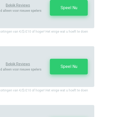
Bekijk Reviews
Speel Nu
ld alleen voor nieuwe spelers
ortingen van €/$/£10 of hoger! Het enige wat u hoeft te doen
Bekijk Reviews
Speel Nu
ld alleen voor nieuwe spelers
ortingen van €/$/£10 of hoger! Het enige wat u hoeft te doen