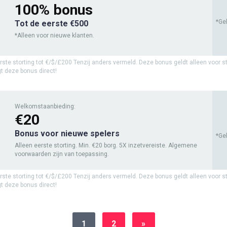
100% bonus
*Ge
Tot de eerste €500
*Alleen voor nieuwe klanten.
te storting tot €/$/£200 Tenzij anders vermeld. Deze bonus geldt alleen voor st
t deze bonus direct!
Welkomstaanbieding:
€20
Bonus voor nieuwe spelers
*Ge
Alleen eerste storting. Min. €20 borg. 5X inzetvereiste. Algemene
voorwaarden zijn van toepassing.
te storting tot €/$/£200 Tenzij anders vermeld. Deze bonus geldt alleen voor st
t deze bonus direct!
1
2
»