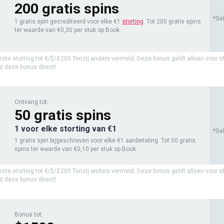
200 gratis spins
*Ge
1 gratis spin gecrediteerd voor elke €1
storting
. Tot 200 gratis spins
ter waarde van €0,30 per stuk op Book.
te storting tot €/$/£200 Tenzij anders vermeld. Deze bonus geldt alleen voor st
t deze bonus direct!
Ontvang tot:
50 gratis spins
1 voor elke storting van €1
*Ge
1 gratis spin bijgeschreven voor elke €1 aanbetaling. Tot 50 gratis
spins ter waarde van €0,10 per stuk op Book.
te storting tot €/$/£200 Tenzij anders vermeld. Deze bonus geldt alleen voor st
t deze bonus direct!
Bonus tot: