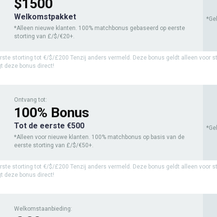
$1500
Welkomstpakket
*Ge
*Alleen nieuwe klanten. 100% matchbonus gebaseerd op eerste
storting van £/$/€20+.
te storting tot €/$/£200 Tenzij anders vermeld. Deze bonus geldt alleen voor st
t deze bonus direct!
Ontvang tot:
100% Bonus
Tot de eerste €500
*Ge
*Alleen voor nieuwe klanten. 100% matchbonus op basis van de
eerste storting van £/$/€50+.
te storting tot €/$/£200 Tenzij anders vermeld. Deze bonus geldt alleen voor st
t deze bonus direct!
Welkomstaanbieding: