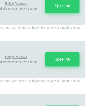
Bekijk Reviews
Speel Nu
ld alleen voor nieuwe spelers
ortingen van €/$/£10 of hoger! Het enige wat u hoeft te doen
Bekijk Reviews
Speel Nu
ld alleen voor nieuwe spelers
ortingen van €/$/£10 of hoger! Het enige wat u hoeft te doen