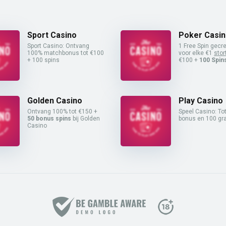
Sport Casino
Poker Casi
Sport Casino: Ontvang
1 Free Spin gecr
100% matchbonus tot €100
voor elke €1
stor
+ 100 spins
€100 +
100 Spin
Golden Casino
Play Casino
Ontvang 100% tot €150 +
Speel Casino: To
50 bonus spins
bij Golden
bonus en 100 gra
Casino