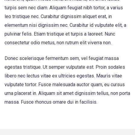
turpis sem nec diam. Aliquam feugiat nibh tortor, a varius
leo tristique nec. Curabitur dignissim aliquet erat, in
elementum nisi dignissim nec. Curabitur id vulputate elit, a
pulvinar felis. Etiam tristique et turpis a laoreet. Nunc
consectetur odio metus, non rutrum elit viverra non.
Donec scelerisque fermentum sem, vel feugiat massa
egestas tristique. Ut semper vulputate est. Proin sodales
libero nec lectus vitae ex ultricies egestas. Mauris vitae
vulputate tortor. Fusce malesuada auctor quam, eu cursus
urna placerat in. Aliquam sit amet dignissim tellus, non porta
massa. Fusce rhoncus ornare dui in facilisis.