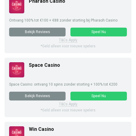
Pharaoh Casino
Ontvang 100% tot €100 + €88 zonder storting bij Pharaoh Casino
Bekijk Reviews
Speel Nu
T&Cs Apply
*Geld alleen voor nieuwe spelers
Space Casino
Space Casino: ontvang 10 spins zonder storting + 100% tot €200
Bekijk Reviews
Speel Nu
T&Cs Apply
*Geld alleen voor nieuwe spelers
Win Casino