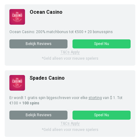
Ocean Casino
Ocean Casino: 200% matchbonus tot €500 + 20 bonusspins
Bekijk Reviews
Speel Nu
T&Cs Apply
*Geld alleen voor nieuwe spelers
Spades Casino
Er wordt 1 gratis spin bijgeschreven voor elke
storting
van $ 1. Tot
€100 +
100 spins
Bekijk Reviews
Speel Nu
T&Cs Apply
*Geld alleen voor nieuwe spelers