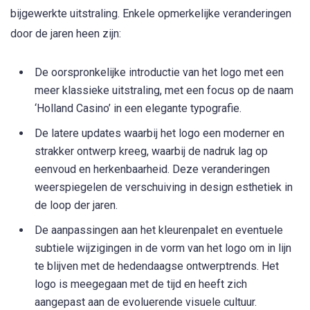
bijgewerkte uitstraling. Enkele opmerkelijke veranderingen
door de jaren heen zijn:
De oorspronkelijke introductie van het logo met een
meer klassieke uitstraling, met een focus op de naam
‘Holland Casino’ in een elegante typografie.
De latere updates waarbij het logo een moderner en
strakker ontwerp kreeg, waarbij de nadruk lag op
eenvoud en herkenbaarheid. Deze veranderingen
weerspiegelen de verschuiving in design esthetiek in
de loop der jaren.
De aanpassingen aan het kleurenpalet en eventuele
subtiele wijzigingen in de vorm van het logo om in lijn
te blijven met de hedendaagse ontwerptrends. Het
logo is meegegaan met de tijd en heeft zich
aangepast aan de evoluerende visuele cultuur.