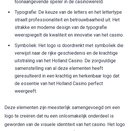
toonaangevende speler in de casinowereld.
Typografie: De keuze van de letters en het lettertype
straalt professionaliteit en betrouwbaarheid uit. Het
strakke en moderne design van de typografie
weerspiegelt de kwaliteit en innovatie van het casino.
Symboliek: Het logo is doordrenkt met symboliek die
verwijst naar de rijke geschiedenis en de krachtige
uitstraling van het Holland Casino. De zorgvuldige
samenstelling van al deze elementen heeft
geresulteerd in een krachtig en herkenbaar logo dat
de essentie van het Holland Casino perfect
weergeeft.
Deze elementen zijn meesterlijk samengevoegd om een
logo te creëren dat nu een onlosmakelijk onderdeel is
geworden van de visuele identiteit van het casino. Het logo