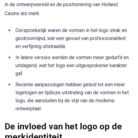
in de ontwerpwereld en de positionering van Holland
Casino als merk:
Oorspronkelijk waren de vormen in het logo strak en
gestroomlijnd, wat een gevoel van professionaliteit
en verfijning uitstraalde.
In latere versies werden de vormen meer gedurfd en
uitdagend, wat het logo een uitgesprokener karakter
gaf.
Recente aanpassingen hebben geleid tot een meer
ingetogen en tijdloze uitstraling van de vormen in het
logo, die aansluiten bij de stijl van de moderne
ontwerptaal.
De invloed van het logo op de
merkidentiteit