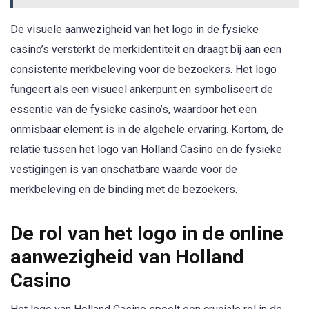
De visuele aanwezigheid van het logo in de fysieke
casino’s versterkt de merkidentiteit en draagt bij aan een
consistente merkbeleving voor de bezoekers. Het logo
fungeert als een visueel ankerpunt en symboliseert de
essentie van de fysieke casino’s, waardoor het een
onmisbaar element is in de algehele ervaring. Kortom, de
relatie tussen het logo van Holland Casino en de fysieke
vestigingen is van onschatbare waarde voor de
merkbeleving en de binding met de bezoekers.
De rol van het logo in de online
aanwezigheid van Holland
Casino