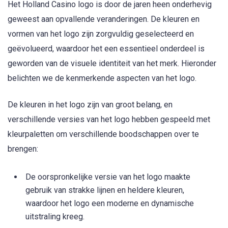
Het Holland Casino logo is door de jaren heen onderhevig
geweest aan opvallende veranderingen. De kleuren en
vormen van het logo zijn zorgvuldig geselecteerd en
geëvolueerd, waardoor het een essentieel onderdeel is
geworden van de visuele identiteit van het merk. Hieronder
belichten we de kenmerkende aspecten van het logo.
De kleuren in het logo zijn van groot belang, en
verschillende versies van het logo hebben gespeeld met
kleurpaletten om verschillende boodschappen over te
brengen:
De oorspronkelijke versie van het logo maakte
gebruik van strakke lijnen en heldere kleuren,
waardoor het logo een moderne en dynamische
uitstraling kreeg.