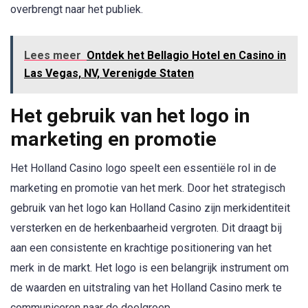
overbrengt naar het publiek.
Lees meer
Ontdek het Bellagio Hotel en Casino in
Las Vegas, NV, Verenigde Staten
Het gebruik van het logo in
marketing en promotie
Het Holland Casino logo speelt een essentiële rol in de
marketing en promotie van het merk. Door het strategisch
gebruik van het logo kan Holland Casino zijn merkidentiteit
versterken en de herkenbaarheid vergroten. Dit draagt bij
aan een consistente en krachtige positionering van het
merk in de markt. Het logo is een belangrijk instrument om
de waarden en uitstraling van het Holland Casino merk te
communiceren naar de doelgroep.