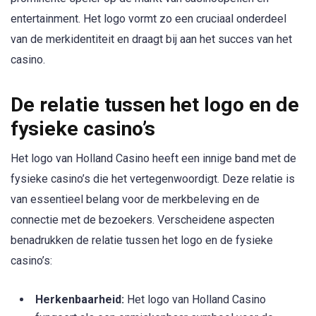
entertainment. Het logo vormt zo een cruciaal onderdeel
van de merkidentiteit en draagt bij aan het succes van het
casino.
De relatie tussen het logo en de
fysieke casino’s
Het logo van Holland Casino heeft een innige band met de
fysieke casino’s die het vertegenwoordigt. Deze relatie is
van essentieel belang voor de merkbeleving en de
connectie met de bezoekers. Verscheidene aspecten
benadrukken de relatie tussen het logo en de fysieke
casino’s:
Herkenbaarheid:
Het logo van Holland Casino