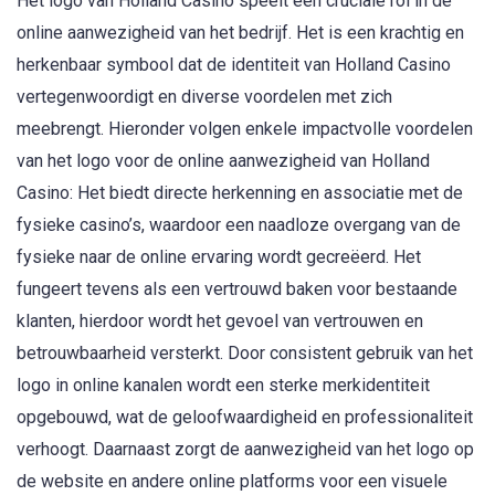
Het logo van Holland Casino speelt een cruciale rol in de
online aanwezigheid van het bedrijf. Het is een krachtig en
herkenbaar symbool dat de identiteit van Holland Casino
vertegenwoordigt en diverse voordelen met zich
meebrengt. Hieronder volgen enkele impactvolle voordelen
van het logo voor de online aanwezigheid van Holland
Casino: Het biedt directe herkenning en associatie met de
fysieke casino’s, waardoor een naadloze overgang van de
fysieke naar de online ervaring wordt gecreëerd. Het
fungeert tevens als een vertrouwd baken voor bestaande
klanten, hierdoor wordt het gevoel van vertrouwen en
betrouwbaarheid versterkt. Door consistent gebruik van het
logo in online kanalen wordt een sterke merkidentiteit
opgebouwd, wat de geloofwaardigheid en professionaliteit
verhoogt. Daarnaast zorgt de aanwezigheid van het logo op
de website en andere online platforms voor een visuele