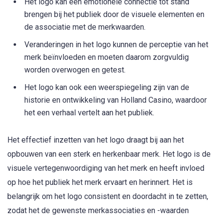
Het logo kan een emotionele connectie tot stand
brengen bij het publiek door de visuele elementen en
de associatie met de merkwaarden.
Veranderingen in het logo kunnen de perceptie van het
merk beïnvloeden en moeten daarom zorgvuldig
worden overwogen en getest.
Het logo kan ook een weerspiegeling zijn van de
historie en ontwikkeling van Holland Casino, waardoor
het een verhaal vertelt aan het publiek.
Het effectief inzetten van het logo draagt bij aan het
opbouwen van een sterk en herkenbaar merk. Het logo is de
visuele vertegenwoordiging van het merk en heeft invloed
op hoe het publiek het merk ervaart en herinnert. Het is
belangrijk om het logo consistent en doordacht in te zetten,
zodat het de gewenste merkassociaties en -waarden