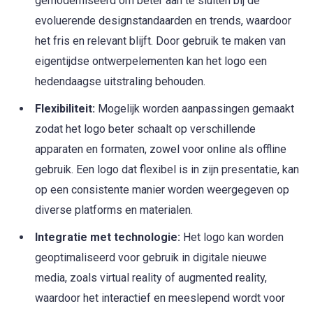
gemoderniseerd om beter aan te sluiten bij de
evoluerende designstandaarden en trends, waardoor
het fris en relevant blijft. Door gebruik te maken van
eigentijdse ontwerpelementen kan het logo een
hedendaagse uitstraling behouden.
Flexibiliteit:
Mogelijk worden aanpassingen gemaakt
zodat het logo beter schaalt op verschillende
apparaten en formaten, zowel voor online als offline
gebruik. Een logo dat flexibel is in zijn presentatie, kan
op een consistente manier worden weergegeven op
diverse platforms en materialen.
Integratie met technologie:
Het logo kan worden
geoptimaliseerd voor gebruik in digitale nieuwe
media, zoals virtual reality of augmented reality,
waardoor het interactief en meeslepend wordt voor