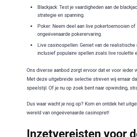
Blackjack: Test je vaardigheden aan de blackjac
strategie en spanning.
Poker: Neem deel aan live pokertoernooien of 
ongeëvenaarde pokerervaring.
Live casinospellen: Geniet van de realistische 
inclusief populaire spellen zoals live roulette e
Ons diverse aanbod zorgt ervoor dat er voor ieder wa
Met deze uitgebreide selectie streven wij ernaar dat
speelstijl. Of je nu op zoek bent naar opwinding, st
Dus waar wacht je nog op? Kom en ontdek het uitge
wereld van ongeëvenaarde casinopret!
Inzetvereisten voor 