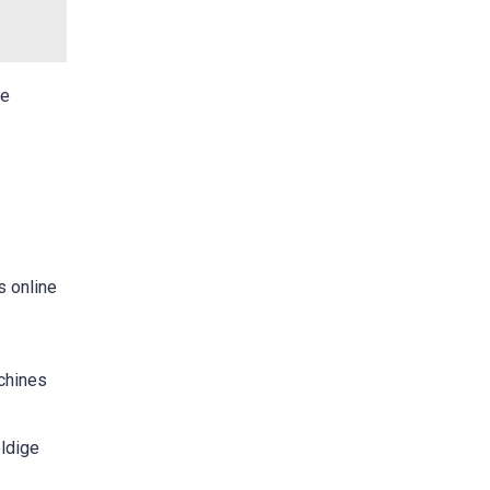
je
s online
chines
eldige