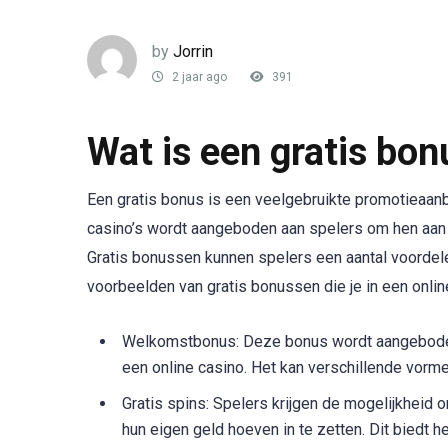
by
Jorrin
2 jaar ago
391
Wat is een gratis bon
Een gratis bonus is een veelgebruikte promotieaanbi
casino’s wordt aangeboden aan spelers om hen aan 
Gratis bonussen kunnen spelers een aantal voordele
voorbeelden van gratis bonussen die je in een onli
Welkomstbonus: Deze bonus wordt aangeboden 
een online casino. Het kan verschillende vorm
Gratis spins: Spelers krijgen de mogelijkheid
hun eigen geld hoeven in te zetten. Dit biedt h