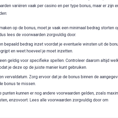
rden variëren vaak per casino en per type bonus, maar er zijn e
den:
maken op de bonus, moet je vaak een minimaal bedrag storten o
 dus lees de voorwaarden zorgvuldig door.
en bepaald bedrag inzet voordat je eventuele winsten uit de bon
grijpt en weet hoeveel je moet inzetten.
en geldig voor specifieke spellen. Controleer daarom altijd wel
dat je deze op de juiste manier kunt gebruiken.
n vervaldatum. Zorg ervoor dat je de bonus binnen de aangege
 de bonus te missen.
punten kunnen er nog andere voorwaarden gelden, zoals maxi
sten, enzovoort. Lees alle voorwaarden zorgvuldig door om