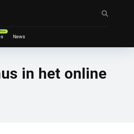
es
News
us in het online