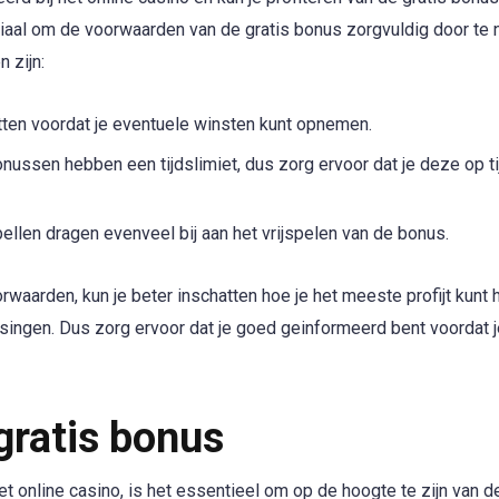
uciaal om de voorwaarden van de gratis bonus zorgvuldig door te
 zijn:
etten voordat je eventuele winsten kunt opnemen.
ssen hebben een tijdslimiet, dus zorg ervoor dat je deze op ti
ellen dragen evenveel bij aan het vrijspelen van de bonus.
waarden, kun je beter inschatten hoe je het meeste profijt kunt h
ingen. Dus zorg ervoor dat je goed geinformeerd bent voordat j
gratis bonus
et online casino, is het essentieel om op de hoogte te zijn van d