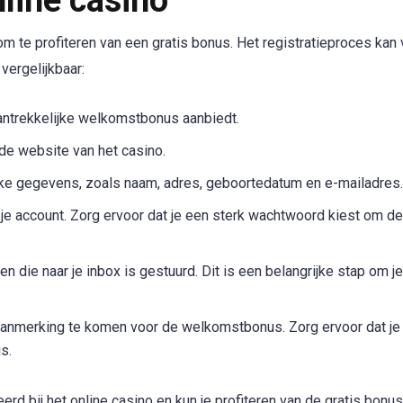
om te profiteren van een gratis bonus. Het registratieproces kan 
vergelijkbaar:
antrekkelijke welkomstbonus aanbiedt.
 de website van het casino.
lijke gegevens, zoals naam, adres, geboortedatum en e-mailadres.
e account. Zorg ervoor dat je een sterk wachtwoord kiest om de
ken die naar je inbox is gestuurd. Dit is een belangrijke stap om je
aanmerking te komen voor de welkomstbonus. Zorg ervoor dat je 
s.
rd bij het online casino en kun je profiteren van de gratis bonu