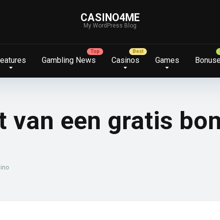
CASINO4ME
My WordPress Blog
eatures
Gambling News
Casinos
Games
Bonus
t van een gratis bon
sino