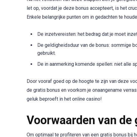
let op, voordat je deze bonus accepteert, is het cr
Enkele belangrijke punten om in gedachten te houden
De inzetvereisten: het bedrag dat je moet inz
De geldigheidsduur van de bonus: sommige bonu
gebruikt.
De in aanmerking komende spellen: niet alle sp
Door vooraf goed op de hoogte te zijn van deze voor
de gratis bonus en voorkom je onaangename verrass
geluk beproeft in het online casino!
Voorwaarden van de 
Om optimaal te profiteren van een gratis bonus bij h