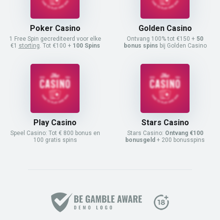
Poker Casino
Golden Casino
1 Free Spin gecrediteerd voor elke
Ontvang 100% tot €150 +
50
€1
storting
. Tot €100 +
100 Spins
bonus spins
bij Golden Casino
Play Casino
Stars Casino
Speel Casino: Tot € 800 bonus en
Stars Casino:
Ontvang €100
100 gratis spins
bonusgeld
+ 200 bonusspins