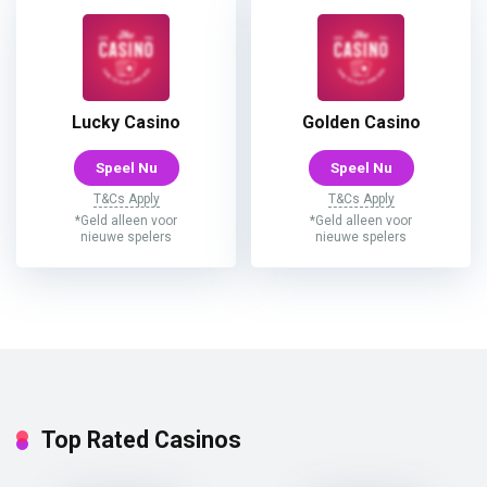
Lucky Casino
Golden Casino
Speel Nu
Speel Nu
T&Cs Apply
T&Cs Apply
*Geld alleen voor
*Geld alleen voor
nieuwe spelers
nieuwe spelers
Top Rated Casinos