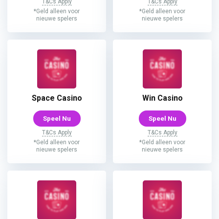
T&Cs Apply
T&Cs Apply
*Geld alleen voor
*Geld alleen voor
nieuwe spelers
nieuwe spelers
Space Casino
Win Casino
Speel Nu
Speel Nu
T&Cs Apply
T&Cs Apply
*Geld alleen voor
*Geld alleen voor
nieuwe spelers
nieuwe spelers